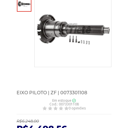
EIXO PILOTO | ZF | 0073301108
Em estoque
Cod.: 0073301108
0 opiniões
R$6.248,00