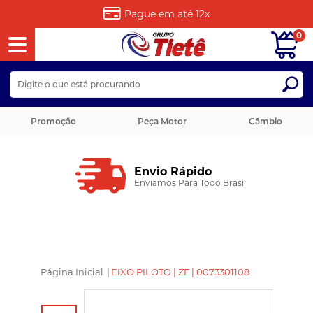
Pague em até
12x
0
Promoção
Peça Motor
Câmbio
Envio Rápido
Enviamos Para Todo Brasil
Página Inicial
|
EIXO PILOTO | ZF | 0073301108