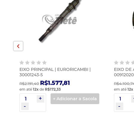
31
EIXO PRINCIPAL | EURORICAMBI |
EIXO DE 
30001243-5
00912020
R$1.577,81
R$2.191,40
R$4.100,7
em até
12
x
de
R$172,33
em até
12
x
la
+ Adicionar a Sacola