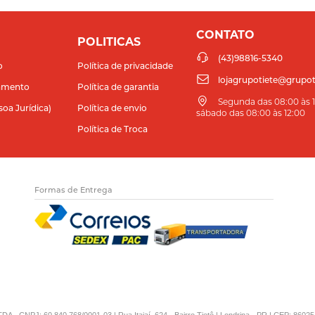
CONTATO
POLITICAS
(43)98816-5340
o
Política de privacidade
lojagrupotiete@grupot
amento
Política de garantia
Segunda das 08:00 às 11
soa Jurídica)
Política de envio
sábado das 08:00 às 12:00
Política de Troca
Formas de Entrega
DA - CNPJ: 60.840.768/0001-03 | Rua Itajaí, 624 - Bairro Tietê | Londrina - PR | CEP: 86025