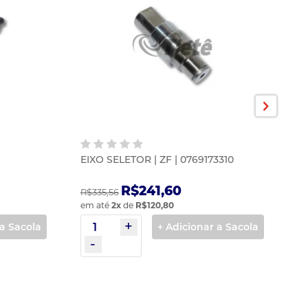
EIXO SELETOR | ZF | 0769173310
EI
0
R$241,60
R$335,56
R$
em até
2
x
de
R$120,80
em
 a Sacola
+ Adicionar a Sacola