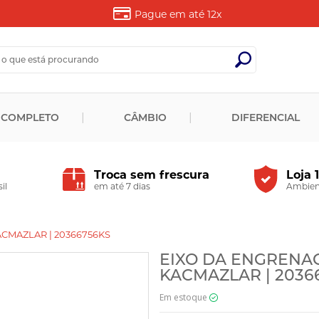
Pague em até
12x
 COMPLETO
CÂMBIO
DIFERENCIAL
Troca sem frescura
Loja 
il
em até 7 dias
Ambient
ACMAZLAR | 20366756KS
EIXO DA ENGRENAGE
KACMAZLAR | 2036
Em estoque