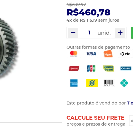
R$639,97
R$460,78
4
x
de
R$ 115,19
sem juros
unid.
Outras formas de pagamento
Este produto é vendido por
Ti
CALCULE SEU FRETE
preços e prazos de entrega