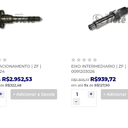
ACIONAMENTO | ZF |
EIXO INTERMEDIARIO | ZF |
24
0091203026
R$2.952,53
R$939,72
4
R$1.305,17
de
R$322,48
em até
9
x
de
R$127,90
+ Adicionar a Sacola
+ Adicionar