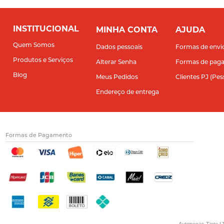
INSTITUCIONAL
MINHA CONTA
AJUDA
Quem Somos
Dados pessoais
Formas de envi
Produtos e Serviços
Alterar Senha
Formas de pag
Blog
Meus Pedidos
Clientes PJ (Pes
Endereço de entrega
Formas de Pagamento
Autopecas Tiete LT