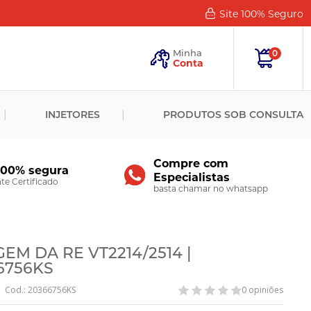
Site 100%
Seguro
Esqueceu
sua
Minha
0
Senha?
Conta
ENTRAR
INJETORES
PRODUTOS SOB CONSULTA
Novo
Cliente?
Cadastre-
se
Compre com
100% segura
Especialistas
CADASTRAR
e Certificado
basta chamar no whatsapp
M DA RE VT2214/2514 |
6756KS
Cod.: 20366756KS
0 opiniões