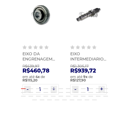
EIXO DA
EIXO
EIXO
TO |
ENGRENAGEM
INTERMEDIARIO |
ZF | 
2033
DA RE
ZF | 0091203026
R$639,97
R$1.305,17
R$335
VT2214/2514 |
38
R$460,78
R$939,72
R$2
KACMAZLAR |
em até
4
x
de
em até
9
x
de
em at
20366756KS
R$115,20
R$127,90
R$120