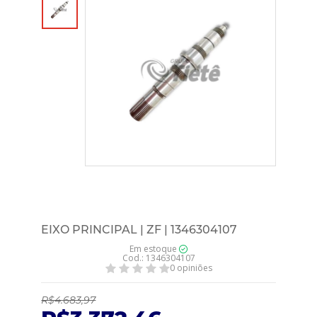
EIXO PRINCIPAL | ZF | 1346304107
Em estoque
Cod.: 1346304107
0 opiniões
R$4.683,97