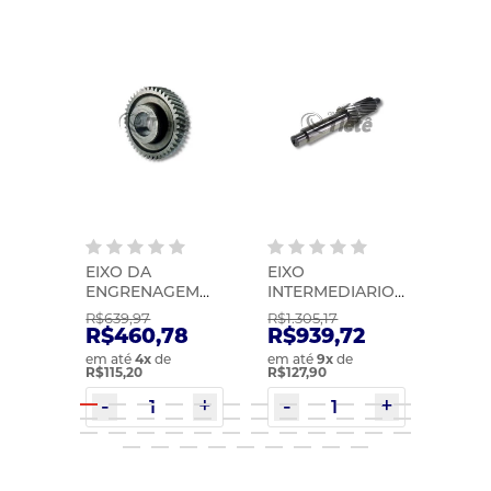
EIXO DA
EIXO
EIXO
TO |
ENGRENAGEM
INTERMEDIARIO |
ZF | 
2033
DA RE
ZF | 0091203026
R$639,97
R$1.305,17
R$335
VT2214/2514 |
38
R$460,78
R$939,72
R$2
KACMAZLAR |
em até
4
x
de
em até
9
x
de
em at
20366756KS
R$115,20
R$127,90
R$120