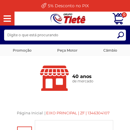
5%
Desconto no PIX
0
Promoção
Peça Motor
Câmbio
40 anos
de mercado
Página Inicial
|
EIXO PRINCIPAL | ZF | 1346304107