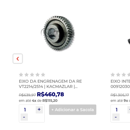
EIXO DA ENGRENAGEM DA RE
EIXO INT
VT2214/2514 | KACMAZLAR |
00912030
20366756KS
R$460,78
R$639,97
R$1.305,17
em até
4
x
de
R$115,20
em até
9
x
la
+ Adicionar a Sacola