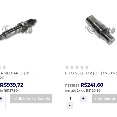
ERMEDIARIO | ZF |
EIXO SELETOR | ZF | 076917
26
R$939,72
R$241,60
R$335,56
de
R$127,90
em até
2
x
de
R$120,80
+ Adicionar a Sacola
+ Adicionar