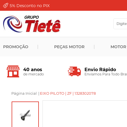
5%
Desconto no PIX
PROMOÇÃO
PEÇAS MOTOR
MOTOR
Envio Rápido
40 anos
Enviamos Para Todo Bras
de mercado
Página Inicial
|
EIXO PILOTO | ZF | 1328302078