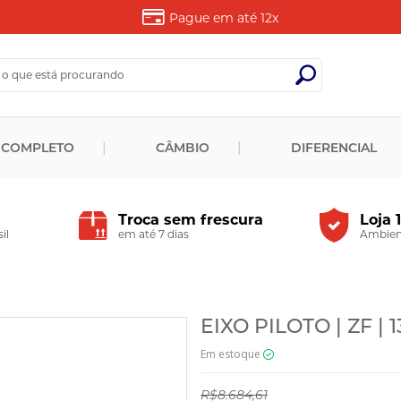
Pague em até
12x
 COMPLETO
CÂMBIO
DIFERENCIAL
Troca sem frescura
Loja 
il
em até 7 dias
Ambient
EIXO PILOTO | ZF |
Em estoque
R$8.684,61