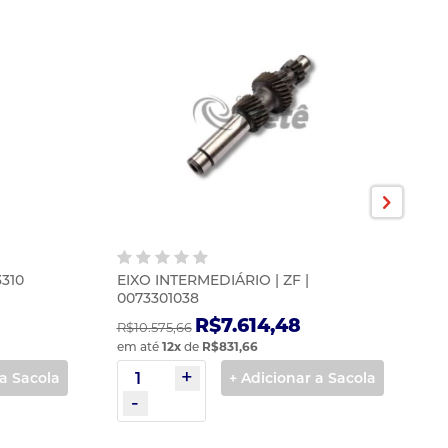
3310
EIXO INTERMEDIÁRIO | ZF |
A
0073301038
PA
R$7.614,48
R$10.575,66
R$
em até
12
x
de
R$831,66
em
 a Sacola
+ Adicionar a Sacola