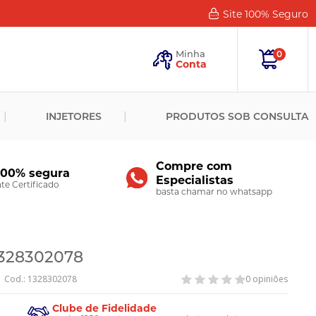
Site 100%
Seguro
Esqueceu
sua
Minha
0
Senha?
Conta
ENTRAR
INJETORES
PRODUTOS SOB CONSULTA
Novo
Cliente?
Cadastre-
se
Compre com
100% segura
Especialistas
CADASTRAR
e Certificado
basta chamar no whatsapp
 1328302078
Cod.: 1328302078
0 opiniões
Clube de Fidelidade