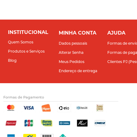
INSTITUCIONAL
MINHA CONTA
AJUDA
Quem Somos
Dados pessoais
Formas de envi
Produtos e Serviços
Alterar Senha
Formas de pag
Blog
Meus Pedidos
Clientes PJ (Pes
Endereço de entrega
Formas de Pagamento