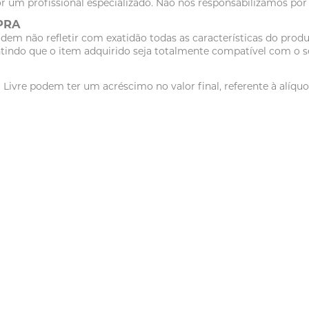
r um profissional especializado. Não nos responsabilizamos po
PRA
dem não refletir com exatidão todas as características do pr
tindo que o item adquirido seja totalmente compatível com o se
vre podem ter um acréscimo no valor final, referente à alíquot