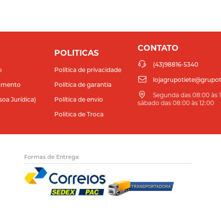
CONTATO
POLITICAS
(43)98816-5340
o
Política de privacidade
lojagrupotiete@grupot
amento
Política de garantia
Segunda das 08:00 às 11
soa Jurídica)
Política de envio
sábado das 08:00 às 12:00
Política de Troca
Formas de Entrega