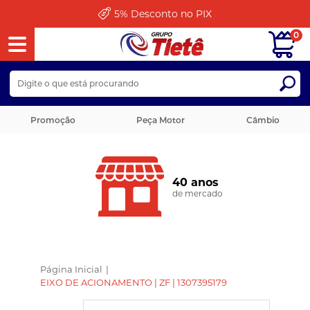
5%
Desconto no PIX
0
Promoção
Peça Motor
Câmbio
40 anos
de mercado
Página Inicial
|
EIXO DE ACIONAMENTO | ZF | 1307395179