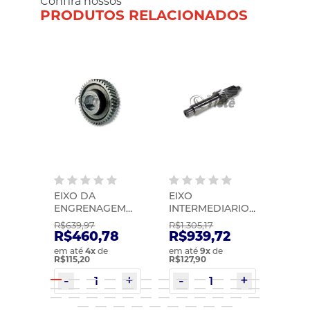
Confira nossos
PRODUTOS RELACIONADOS
EIXO DA
EIXO
EIXO
TO |
ENGRENAGEM
INTERMEDIARIO |
ZF | 
2033
DA RE
ZF | 0091203026
R$639,97
R$1.305,17
R$335
VT2214/2514 |
38
R$460,78
R$939,72
R$2
KACMAZLAR |
em até
4
x
de
em até
9
x
de
em at
20366756KS
R$115,20
R$127,90
R$120