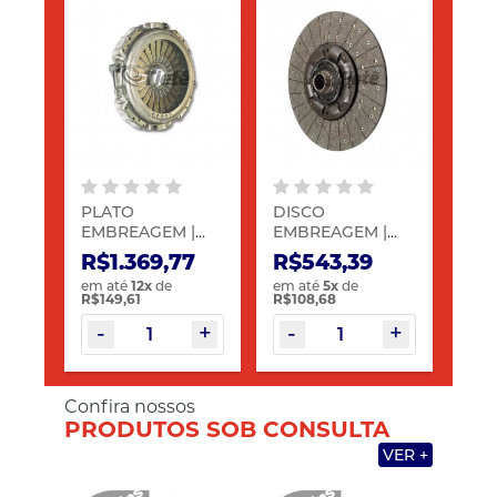
PLATO
DISCO
EMBREAGEM |
EMBREAGEM |
SACHS | 1596 03
SACHS | 5711 03
R$1.369,77
R$543,39
em até
12
x
de
em até
5
x
de
R$149,61
R$108,68
Confira nossos
PRODUTOS SOB CONSULTA
VER +