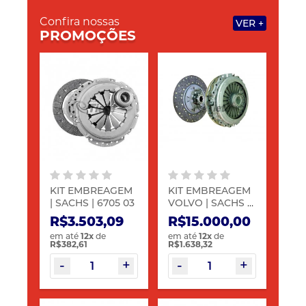
GRUPO TIETÊ
Confira nossas
VER +
PROMOÇÕES
KIT EMBREAGEM
KIT EMBREAGEM
| SACHS | 6705 03
VOLVO | SACHS |
6740 03
R$3.503,09
R$15.000,00
em até
12
x
de
em até
12
x
de
R$382,61
R$1.638,32