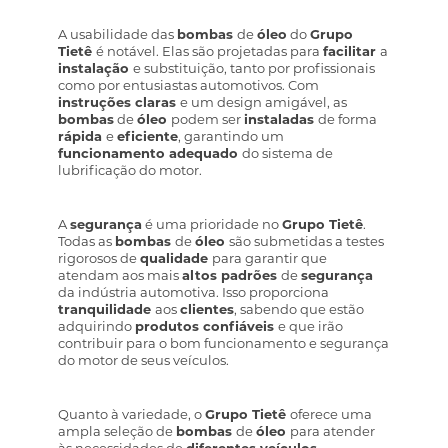
A usabilidade das
bombas
de
óleo
do
Grupo
Tietê
é notável. Elas são projetadas para
facilitar
a
instalação
e substituição, tanto por profissionais
como por entusiastas automotivos. Com
instruções claras
e um design amigável, as
bombas
de
óleo
podem ser
instaladas
de forma
rápida
e
eficiente
, garantindo um
funcionamento adequado
do sistema de
lubrificação do motor.
A
segurança
é uma prioridade no
Grupo Tietê
.
Todas as
bombas
de
óleo
são submetidas a testes
rigorosos de
qualidade
para garantir que
atendam aos mais
altos padrões
de
segurança
da indústria automotiva. Isso proporciona
tranquilidade
aos
clientes
, sabendo que estão
adquirindo
produtos confiáveis
e que irão
contribuir para o bom funcionamento e segurança
do motor de seus veículos.
Quanto à variedade, o
Grupo Tietê
oferece uma
ampla seleção de
bombas
de
óleo
para atender
às necessidades de
diferentes veículos
.