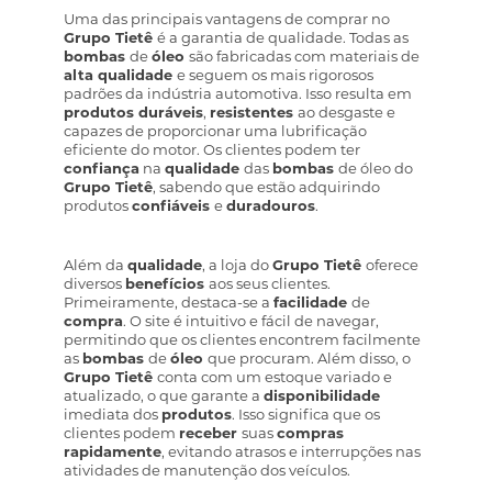
Uma das principais vantagens de comprar no
Grupo Tietê
é a garantia de qualidade. Todas as
bombas
de
óleo
são fabricadas com materiais de
alta qualidade
e seguem os mais rigorosos
padrões da indústria automotiva. Isso resulta em
produtos duráveis
,
resistentes
ao desgaste e
capazes de proporcionar uma lubrificação
eficiente do motor. Os clientes podem ter
confiança
na
qualidade
das
bombas
de óleo do
Grupo Tietê
, sabendo que estão adquirindo
produtos
confiáveis
e
duradouros
.
Além da
qualidade
, a loja do
Grupo Tietê
oferece
diversos
benefícios
aos seus clientes.
Primeiramente, destaca-se a
facilidade
de
compra
. O site é intuitivo e fácil de navegar,
permitindo que os clientes encontrem facilmente
as
bombas
de
óleo
que procuram. Além disso, o
Grupo Tietê
conta com um estoque variado e
atualizado, o que garante a
disponibilidade
imediata dos
produtos
. Isso significa que os
clientes podem
receber
suas
compras
rapidamente
, evitando atrasos e interrupções nas
atividades de manutenção dos veículos.