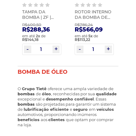
TAMPA DA
ROTOR INTERNO
BOMBA | ZF |
DA BOMBA DE
1324303014
OLEO |
R$400,50
R$786,24
EURORICAMBI |
R$288,36
R$566,09
30001375-5
em até
2
x
de
em até
5
x
de
R$144,18
R$113,22
BOMBA DE ÓLEO
O
Grupo Tietê
oferece uma ampla variedade de
bombas
de
óleo
, reconhecidas por sua
qualidade
excepcional e
desempenho confiável
. Essas
bombas
são projetadas para garantir um sistema
de
lubrificação eficiente
e
seguro
em
veículos
automotivos, proporcionando inúmeros
benefícios
aos
clientes
que optam por comprar
na loja.