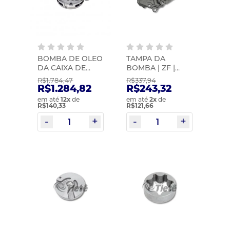
BOMBA DE OLEO
TAMPA DA
DA CAIXA DE
BOMBA | ZF |
CAMBIO |
1315302120
R$1.784,47
R$337,94
EURORICAMBI |
R$1.284,82
R$243,32
21526685-8
em até
12
x
de
em até
2
x
de
R$140,33
R$121,66