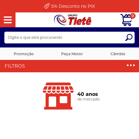
5%
Desconto no PIX
0
Promoção
Peça Motor
Câmbio
FILTROS
40 anos
de mercado