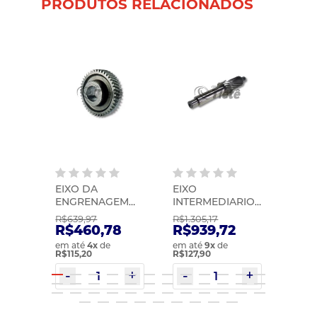
PRODUTOS RELACIONADOS
EIXO DA
EIXO
EIXO
TO |
ENGRENAGEM
INTERMEDIARIO |
ZF | 
2033
DA RE
ZF | 0091203026
R$639,97
R$1.305,17
R$335
VT2214/2514 |
38
R$460,78
R$939,72
R$2
KACMAZLAR |
em até
4
x
de
em até
9
x
de
em at
20366756KS
R$115,20
R$127,90
R$120