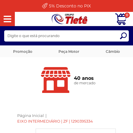
5%
Desconto no PIX
0
Promoção
Peça Motor
Câmbio
40 anos
de mercado
Página Inicial
|
EIXO INTERMEDIÁRIO | ZF | 1290395334