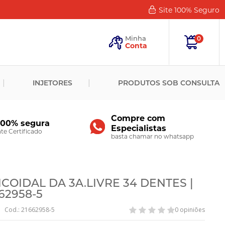
Site 100%
Seguro
Esqueceu
sua
Minha
0
Senha?
Conta
ENTRAR
INJETORES
PRODUTOS SOB CONSULTA
Novo
Cliente?
Cadastre-
se
Compre com
100% segura
Especialistas
CADASTRAR
e Certificado
basta chamar no whatsapp
OIDAL DA 3A.LIVRE 34 DENTES |
62958-5
Cod.: 21662958-5
0 opiniões