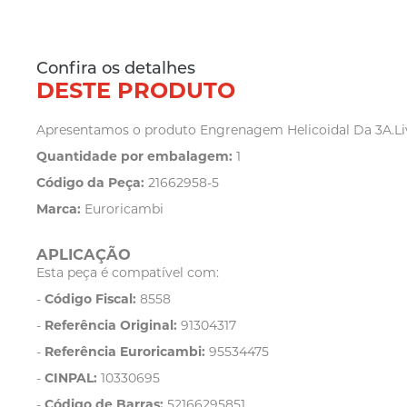
Confira os detalhes
DESTE PRODUTO
Apresentamos o produto Engrenagem Helicoidal Da 3A.Livre
Quantidade por embalagem:
1
Código da Peça:
21662958-5
Marca:
Euroricambi
APLICAÇÃO
Esta peça é compatível com:
-
Código Fiscal:
8558
-
Referência Original:
91304317
-
Referência Euroricambi:
95534475
-
CINPAL:
10330695
-
Código de Barras:
52166295851