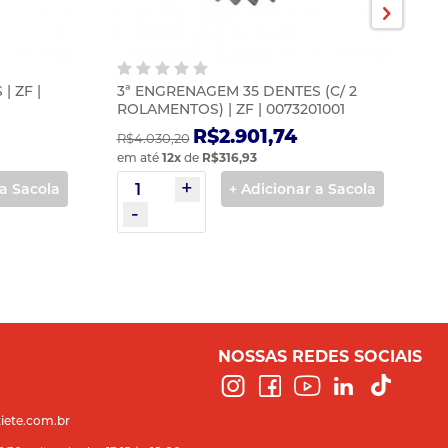
| ZF |
3ª ENGRENAGEM 35 DENTES (C/ 2
E
ROLAMENTOS) | ZF | 0073201001
R$2.901,74
R$4.030,20
R$
em até
12
x
de
R$316,93
em
 a Sacola
+ Adicionar a Sacola
NOSSAS REDES SOCIAIS
iete.com.br