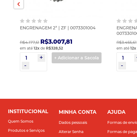
ENGRENAGEM 2ª | ZF | 0073301004
ENGRENAG
00733010
R$3.007,81
R$4.177,51
R$3.455,61
em até
12
x
de
R$328,52
em até
12
x
la
+ Adicionar a Sacola
INSTITUCIONAL
MINHA CONTA
AJUDA
Quem Somos
Dados pessoais
Formas de envi
Produtos e Serviços
Alterar Senha
Formas de pag