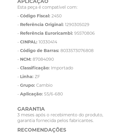
APLICAÇÃO
Esta peça é compatível com:
-
Código Fiscal:
2450
-
Referência Original:
1290305029
-
Referência Euroricambi:
95570806
-
CINPAL:
10330414
-
Código de Barras:
8033573076808
-
NCM:
87084090
-
Classificação:
Importado
-
Linha:
ZF
-
Grupo:
Cambio
-
Aplicação:
S5/6-680
GARANTIA
3 meses após o recebimento do produto,
garantia fornecida pelos fabricantes.
RECOMENDAÇÕES