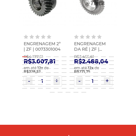
ENGRENAGEM 2ª
ENGRENAGEM
2ª E
EM
| ZF | 0073301004
DA RÉ | ZF |
41 DE
0073301003
0073
R$4.177,51
R$3.455,61
R$3.5
|
8
R$3.007,81
R$2.488,04
R$2
 |
em até
12
x
de
em até
12
x
de
em at
R$328,52
R$271,75
R$281