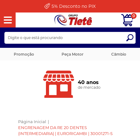
5%
Desconto no PIX
0
Promoção
Peça Motor
Câmbio
40 anos
de mercado
Página Inicial
|
ENGRENAGEM DA RE 20 DENTES
(INTERMEDIARIA) | EURORICAMBI | 30001271-5