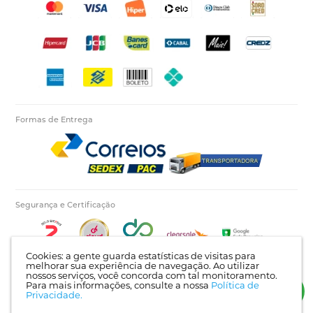
Formas de Entrega
Segurança e Certificação
Cookies: a gente guarda estatísticas de visitas para
melhorar sua experiência de navegação. Ao utilizar
nossos serviços, você concorda com tal monitoramento.
Para mais informações, consulte a nossa
Política de
Autopecas Tiete LTDA - CNPJ: 60.840.768/0001-03 | Rua Itajaí, 624 - Bairro Tietê |
Privacidade.
Londrina - PR | CEP: 86025-450 |
Mapa do site