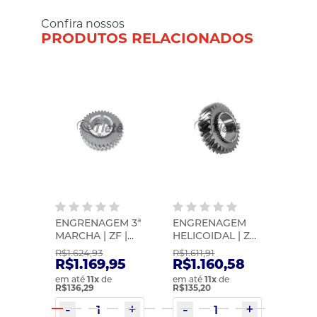
Confira nossos
PRODUTOS RELACIONADOS
EM
ENGRENAGEM 3ª
ENGRENAGEM
ENG
RIA |
MARCHA | ZF |
HELICOIDAL | ZF |
INTE
005
0091304061
1324304015
ZF | 
R$1.624,93
R$1.611,91
R$2.2
63
R$1.169,95
R$1.160,58
R$1
em até
11
x
de
em até
11
x
de
em at
R$136,29
R$135,20
R$177