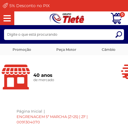
Pague em até
12x
0
Promoção
Peça Motor
Câmbio
Envio Rápido
Enviamos Para Todo Brasil
Página Inicial
|
ENGRENAGEM 5ª MARCHA (Z=25) | ZF |
0091304070