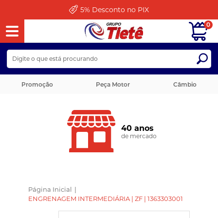
5%
Desconto no PIX
0
Promoção
Peça Motor
Câmbio
40 anos
de mercado
Página Inicial
|
ENGRENAGEM INTERMEDIÁRIA | ZF | 1363303001