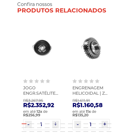
Confira nossos
PRODUTOS RELACIONADOS
EM
JOGO
ENGRENAGEM
ENG
RIA |
ENGR.SATÉLITE
HELICOIDAL | ZF |
INTE
005
Z=26 | ZF |
1324304015
ZF | 
R$3.267,95
R$1.611,91
R$1.8
0091232003
63
R$2.352,92
R$1.160,58
R$1
em até
12
x
de
em até
11
x
de
em at
R$256,99
R$135,20
R$143