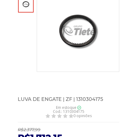
LUVA DE ENGATE | ZF | 1310304175
Em estoque
Cod.: 1310304175
0 opiniões
R$2.377,99