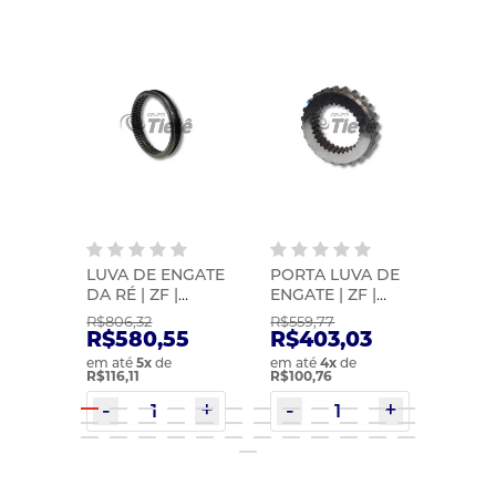
NGATE
LUVA DE ENGATE
PORTA LUVA DE
LUVA
04202
DA RÉ | ZF |
ENGATE | ZF |
| ZF 
0073301163
1324304037
R$806,32
R$559,77
R$1.0
5
R$580,55
R$403,03
R$7
em até
5
x
de
em até
4
x
de
em at
R$116,11
R$100,76
R$123