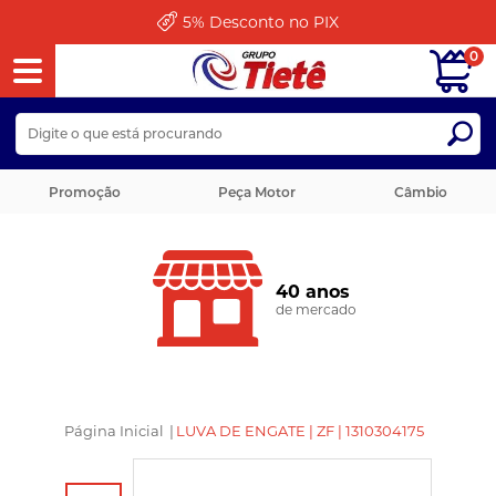
5%
Desconto no PIX
0
Promoção
Peça Motor
Câmbio
40 anos
de mercado
Página Inicial
|
LUVA DE ENGATE | ZF | 1310304175