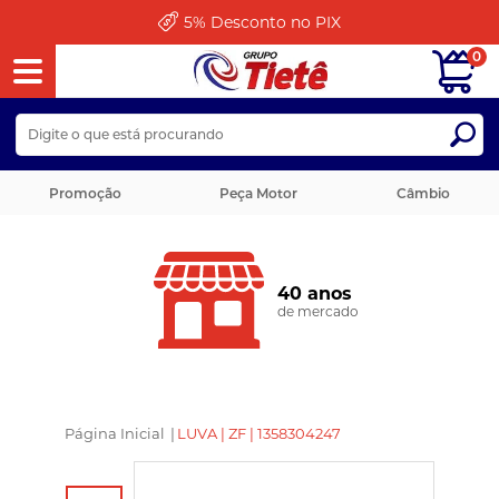
5%
Desconto no PIX
0
Promoção
Peça Motor
Câmbio
40 anos
de mercado
Página Inicial
|
LUVA | ZF | 1358304247