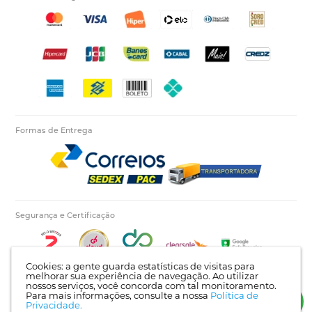
Formas de Entrega
Segurança e Certificação
Cookies: a gente guarda estatísticas de visitas para
melhorar sua experiência de navegação. Ao utilizar
nossos serviços, você concorda com tal monitoramento.
Para mais informações, consulte a nossa
Política de
Autopecas Tiete LTDA - CNPJ: 60.840.768/0001-03 | Rua Itajaí, 624 - Bairro Tietê |
Privacidade.
Londrina - PR | CEP: 86025-450 |
Mapa do site