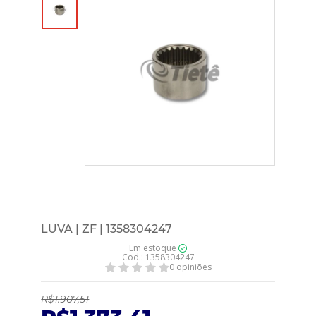
LUVA | ZF | 1358304247
Em estoque
Cod.: 1358304247
0 opiniões
R$1.907,51