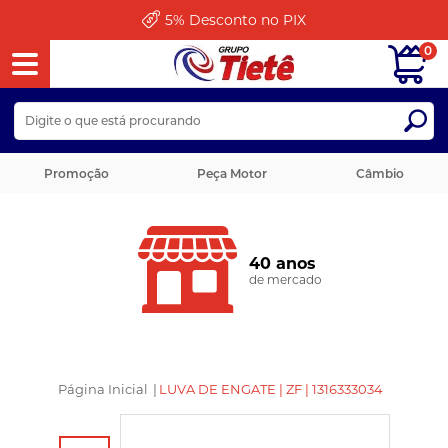
5%
Desconto no PIX
0
Promoção
Peça Motor
Câmbio
40 anos
de mercado
Página Inicial
|
LUVA DE ENGATE | ZF | 1316333034