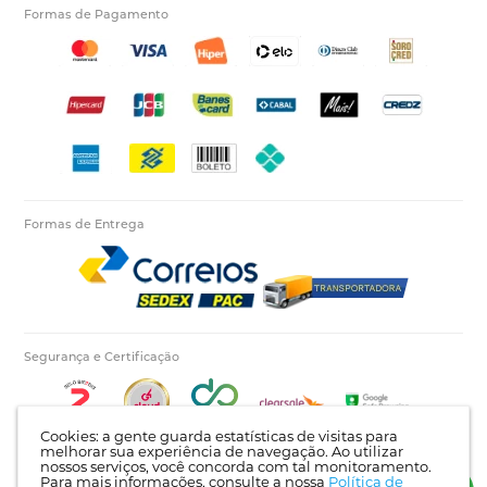
Formas de Pagamento
Formas de Entrega
Segurança e Certificação
Cookies: a gente guarda estatísticas de visitas para
melhorar sua experiência de navegação. Ao utilizar
nossos serviços, você concorda com tal monitoramento.
Para mais informações, consulte a nossa
Política de
Autopecas Tiete LTDA - CNPJ: 60.840.768/0001-03 | Rua Itajaí, 624 - Bairro Tietê |