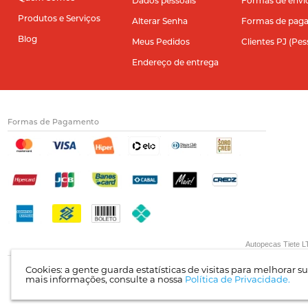
Dados pessoais
Formas de envi
Produtos e Serviços
Alterar Senha
Formas de pag
Blog
Meus Pedidos
Clientes PJ (Pes
Endereço de entrega
Formas de Pagamento
Autopecas Tiete LT
Cookies: a gente guarda estatísticas de visitas para melhorar 
mais informações, consulte a nossa
Política de Privacidade.