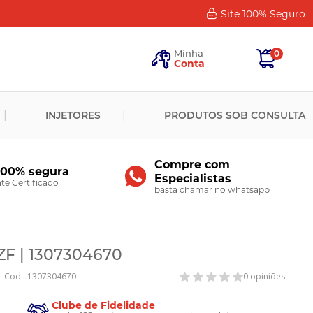
Site 100%
Seguro
Esqueceu
sua
Minha
0
Senha?
Conta
ENTRAR
INJETORES
PRODUTOS SOB CONSULTA
Novo
Cliente?
Cadastre-
se
Compre com
100% segura
Especialistas
CADASTRAR
e Certificado
basta chamar no whatsapp
ZF | 1307304670
Cod.: 1307304670
0 opiniões
Clube de Fidelidade