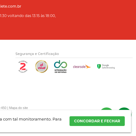
iete.com.br
:30 voltando das 13:15 às 18:00,
Segurança e Certificação
-450 |
Mapa do site
rda com tal monitoramento.
Para
CONCORDAR E FECHAR