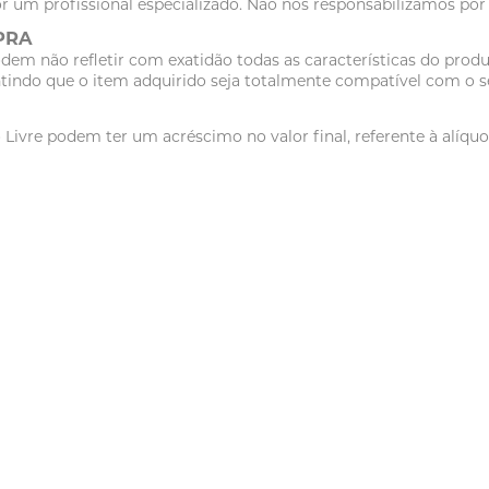
r um profissional especializado. Não nos responsabilizamos po
PRA
dem não refletir com exatidão todas as características do pr
tindo que o item adquirido seja totalmente compatível com o se
vre podem ter um acréscimo no valor final, referente à alíquot