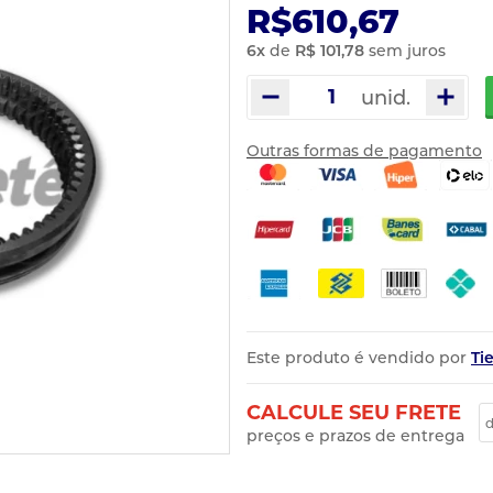
R$610,67
6
x
de
R$ 101,78
sem juros
unid.
Outras formas de pagamento
Este produto é vendido por
Ti
CALCULE SEU FRETE
preços e prazos de entrega