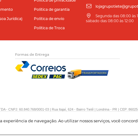
o
Política de privacidade
lojagrupotiete@grupot
amento
Política de garantia
Segunda das 08:00 às 11
soa Jurídica)
Política de envio
sábado das 08:00 às 12:00
Política de Troca
Formas de Entrega
DA - CNPJ: 60.840.768/0001-03 | Rua Itajaí, 624 - Bairro Tietê | Londrina - PR | CEP: 86025
sua experiência de navegação. Ao utilizar nossos serviços, você conco
Crie sua loja virtual
com a melhor empresa de e-commerce do Brasil.