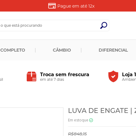
Pague em até
12x
 COMPLETO
CÂMBIO
DIFERENCIAL
Troca sem frescura
Loja 
il
em até 7 dias
Ambient
LUVA DE ENGATE | 
Em estoque
R$848,15