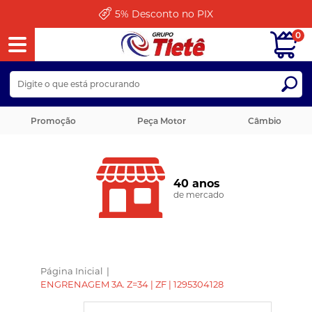
5%
Desconto no PIX
0
Promoção
Peça Motor
Câmbio
40 anos
de mercado
Página Inicial
|
ENGRENAGEM 3A. Z=34 | ZF | 1295304128