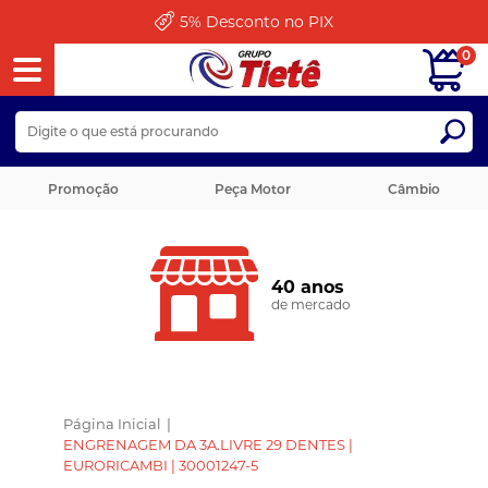
5%
Desconto no PIX
0
Promoção
Peça Motor
Câmbio
40 anos
de mercado
Página Inicial
|
ENGRENAGEM DA 3A.LIVRE 29 DENTES |
EURORICAMBI | 30001247-5