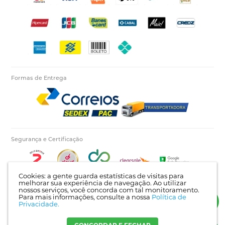
Formas de Entrega
Segurança e Certificação
Cookies: a gente guarda estatísticas de visitas para
melhorar sua experiência de navegação. Ao utilizar
nossos serviços, você concorda com tal monitoramento.
Para mais informações, consulte a nossa
Política de
Autopecas Tiete LTDA - CNPJ: 60.840.768/0001-03 | Rua Itajaí, 624 - Bairro Tietê |
Privacidade.
Londrina - PR | CEP: 86025-450 |
Mapa do site