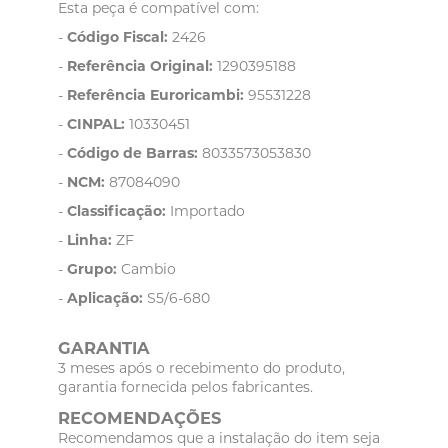
Esta peça é compatível com:
-
Código Fiscal:
2426
-
Referência Original:
1290395188
-
Referência Euroricambi:
95531228
-
CINPAL:
10330451
-
Código de Barras:
8033573053830
-
NCM:
87084090
-
Classificação:
Importado
-
Linha:
ZF
-
Grupo:
Cambio
-
Aplicação:
S5/6-680
GARANTIA
3 meses após o recebimento do produto,
garantia fornecida pelos fabricantes.
RECOMENDAÇÕES
Recomendamos que a instalação do item seja