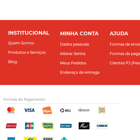
INSTITUCIONAL
MINHA CONTA
AJUDA
Quem Somos
Dados pessoais
Formas de envi
Produtos e Serviços
Alterar Senha
Formas de pag
Blog
Meus Pedidos
Clientes PJ (Pes
Endereço de entrega
Formas de Pagamento