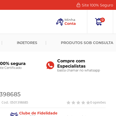
Site 100%
Seguro
Esqueceu
sua
Minha
0
Senha?
Conta
ENTRAR
INJETORES
PRODUTOS SOB CONSULTA
Novo
Cliente?
Cadastre-
se
Compre com
100% segura
Especialistas
CADASTRAR
e Certificado
basta chamar no whatsapp
1398685
Cod.: 0501398685
0 opiniões
Clube de Fidelidade