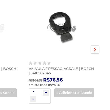
 | BOSCH
VALVULA PRESSAO AGRALE | BOSCH
V
| 3418502045
14
R$76,56
R$106,33
R$
em até
1
x
de
R$76,56
em
 a Sacola
+ Adicionar a Sacola