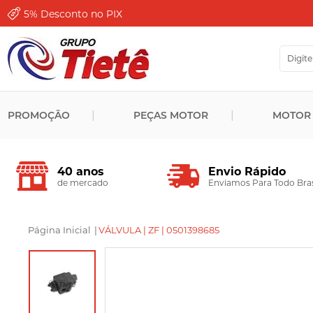
5%
Desconto no PIX
PROMOÇÃO
PEÇAS MOTOR
MOTOR
Envio Rápido
40 anos
Enviamos Para Todo Bras
de mercado
Página Inicial
|
VÁLVULA | ZF | 0501398685