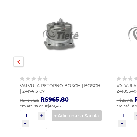
VALVULA RETORNO BOSCH | BOSCH
VALVULA
| 2417413107
24185540
R$965,80
R$1.341,39
R$207,15
em até
9
x
de
R$131,45
em até
1
x
d
la
+ Adicionar a Sacola