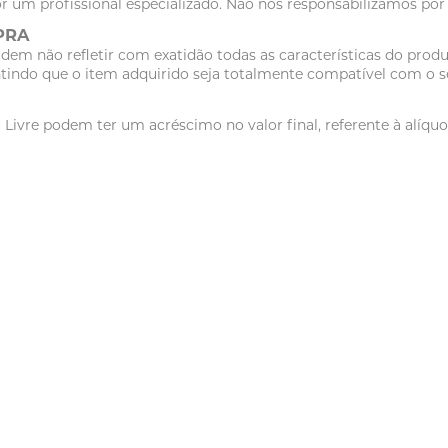
r um profissional especializado. Não nos responsabilizamos po
PRA
dem não refletir com exatidão todas as características do pr
tindo que o item adquirido seja totalmente compatível com o se
vre podem ter um acréscimo no valor final, referente à alíquot