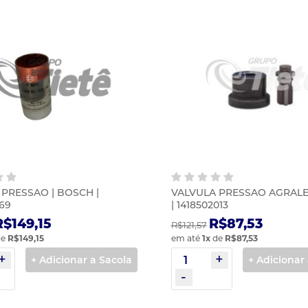
 PRESSAO | BOSCH |
VALVULA PRESSAO AGRALE
69
| 1418502013
R$149,15
R$87,53
R$121,57
e
R$149,15
em até
1
x
de
R$87,53
+ Adicionar a Sacola
+ Adicionar