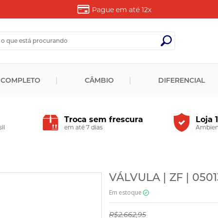
Pague em até
12x
 COMPLETO
CÂMBIO
DIFERENCIAL
Troca sem frescura
Loja 
il
em até 7 dias
Ambient
VÁLVULA | ZF | 050
Em estoque
R$2.662,95