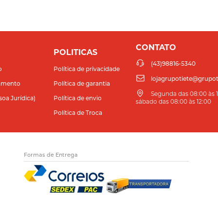
CONTATO
POLITICAS
(43)98816-5340
o
Política de privacidade
lojagrupotiete@grupot
amento
Política de garantia
Segunda das 08:00 às 11
soa Jurídica)
Política de envio
sábado das 08:00 às 12:00
Política de Troca
Formas de Entrega