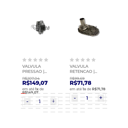
V |
VALVULA
VALVULA
VALV
PRESSAO |
RETENCAO |
REGU
BOSCH |
BOSCH |
BOSC
R$207,04
R$99,69
R$162
2418554055
2447419002
1460
R$149,07
R$71,78
R$1
em até
1
x
de
em até
1
x
de
R$71,78
em at
R$149,07
R$116