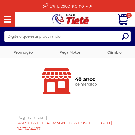
5%
Desconto no PIX
0
Promoção
Peça Motor
Câmbio
40 anos
de mercado
Página Inicial
|
VALVULA ELETROMAGNETICA BOSCH | BOSCH |
1467414497