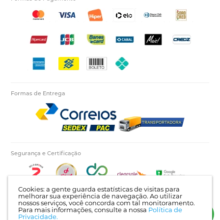
Formas de Entrega
Segurança e Certificação
Cookies: a gente guarda estatísticas de visitas para
melhorar sua experiência de navegação. Ao utilizar
nossos serviços, você concorda com tal monitoramento.
Para mais informações, consulte a nossa
Política de
Autopecas Tiete LTDA - CNPJ: 60.840.768/0001-03 | Rua Itajaí, 624 - Bairro Tietê |
Privacidade.
Londrina - PR | CEP: 86025-450 |
Mapa do site