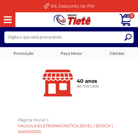
5%
Desconto no PIX
0
Promoção
Peça Motor
Câmbio
40 anos
de mercado
Página Inicial
|
VALVULA ELETROMAGNETICA ZEXEL | BOSCH |
9461610530