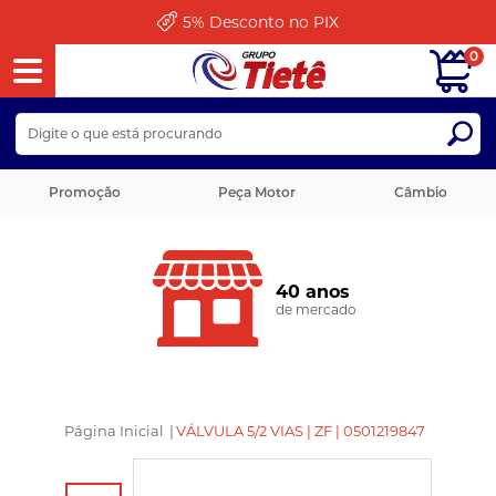
Pague em até
12x
0
Promoção
Peça Motor
Câmbio
Envio Rápido
os
Enviamos Para Tod
ado
Página Inicial
|
VÁLVULA 5/2 VIAS | ZF | 0501219847