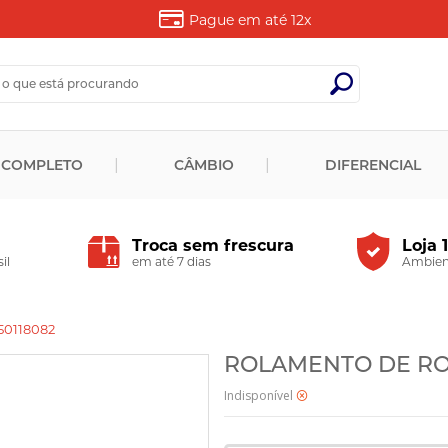
Pague em até
12x
 COMPLETO
CÂMBIO
DIFERENCIAL
Troca sem frescura
Loja 
il
em até 7 dias
Ambient
50118082
ROLAMENTO DE ROLO
Indisponível