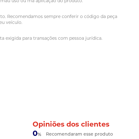
r mau uso ou má aplicação do produto.
oduto. Recomendamos sempre conferir o código da peça
u veículo.
a exigida para transações com pessoa jurídica.
Opiniões dos clientes
0
Recomendaram esse produto
%