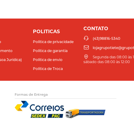
CONTATO
POLITICAS
(43)98816-5340
o
Política de privacidade
lojagrupotiete@grupot
amento
Política de garantia
Segunda das 08:00 às 11
soa Jurídica)
Política de envio
sábado das 08:00 às 12:00
Política de Troca
Formas de Entrega