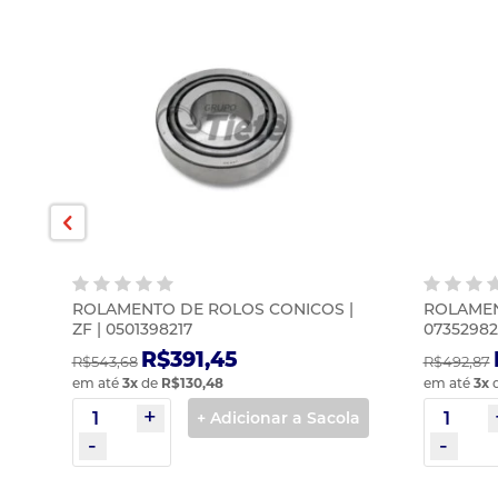
|
ROLAMENTO DE ROLOS CONICOS |
ROLAMEN
ZF | 0501398217
07352982
R$391,45
R$543,68
R$492,87
em até
3
x
de
R$130,48
em até
3
x
la
+ Adicionar a Sacola