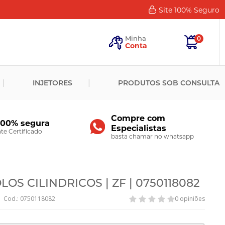
Site 100%
Seguro
Esqueceu
sua
Minha
0
Senha?
Conta
ENTRAR
INJETORES
PRODUTOS SOB CONSULTA
Novo
Cliente?
Cadastre-
se
Compre com
100% segura
Especialistas
CADASTRAR
e Certificado
basta chamar no whatsapp
S CILINDRICOS | ZF | 0750118082
Cod.: 0750118082
0 opiniões