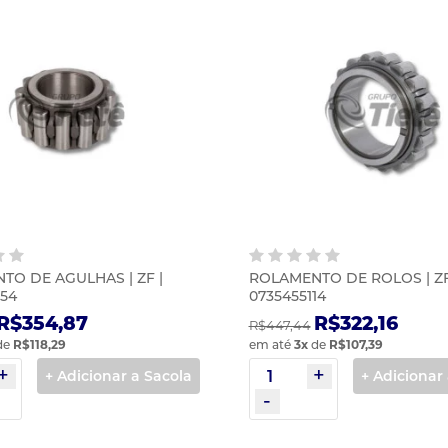
TO DE AGULHAS | ZF |
ROLAMENTO DE ROLOS | ZF
54
0735455114
R$354,87
R$322,16
R$447,44
de
R$118,29
em até
3
x
de
R$107,39
+ Adicionar a Sacola
+ Adicionar