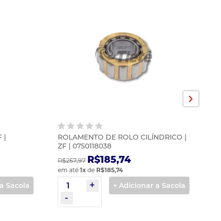
 |
ROLAMENTO DE ROLO CILÍNDRICO |
R
ZF | 0750118038
07
R$185,74
R$257,97
R$
em até
1
x
de
R$185,74
em
 a Sacola
+ Adicionar a Sacola