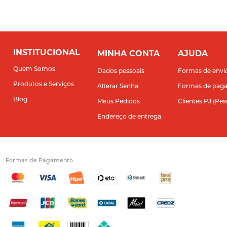
INSTITUCIONAL
MINHA CONTA
AJUDA
Quem Somos
Dados pessoais
Formas de envi
Produtos e Serviços
Alterar Senha
Formas de pag
Blog
Meus Pedidos
Clientes PJ (Pes
Endereço de entrega
Formas de Pagamento