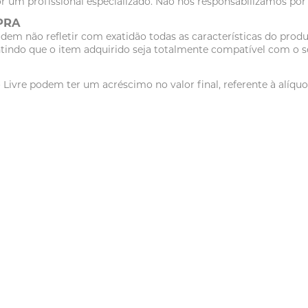
r um profissional especializado. Não nos responsabilizamos po
PRA
dem não refletir com exatidão todas as características do pr
tindo que o item adquirido seja totalmente compatível com o se
vre podem ter um acréscimo no valor final, referente à alíquot