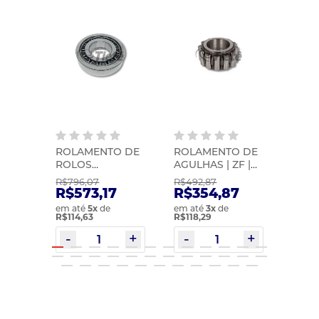
O DE
ROLAMENTO DE
ROLAMENTO DE
ROL
ROLOS
AGULHAS | ZF |
ROLOS
 ZF |
CILÍNDRICOS | ZF
0735298254
0501
R$796,07
R$492,87
R$65
| 0735301004
4
R$573,17
R$354,87
R$4
em até
5
x
de
em até
3
x
de
em at
R$114,63
R$118,29
R$117,