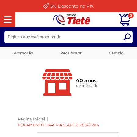
5%
Desconto no PIX
0
Promoção
Peça Motor
Câmbio
40 anos
de mercado
Página Inicial
|
ROLAMENTO | KACMAZLAR | 20806212KS