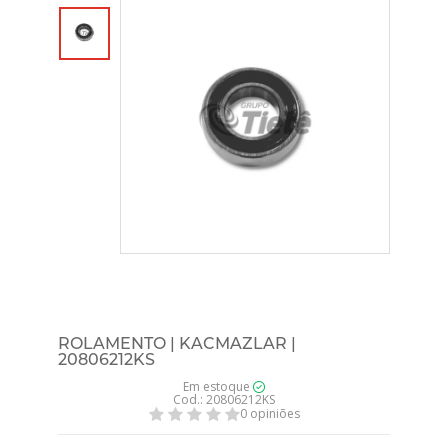
ROLAMENTO | KACMAZLAR |
20806212KS
Em estoque
Cod.: 20806212KS
0 opiniões