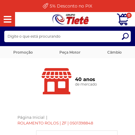
5%
Desconto no PIX
0
Promoção
Peça Motor
Câmbio
40 anos
de mercado
Página Inicial
|
ROLAMENTO ROLOS | ZF | 0501398848