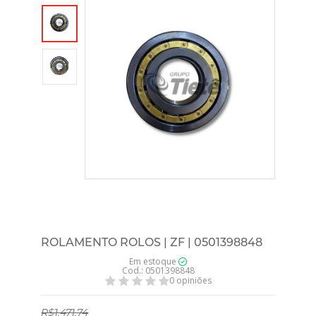
ROLAMENTO ROLOS | ZF | 0501398848
Em estoque
Cod.: 0501398848
0 opiniões
R$1.471,74