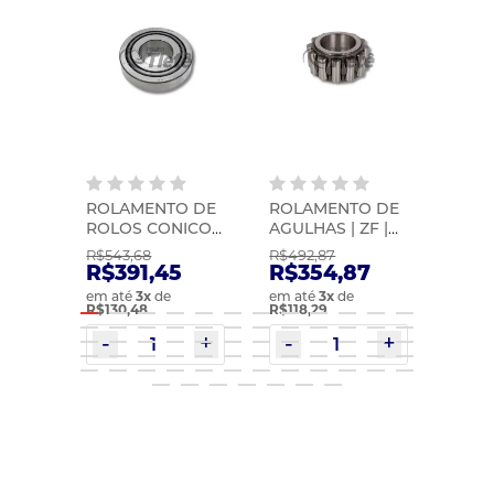
O DA
ROLAMENTO DE
ROLAMENTO DE
ROL
 |
ROLOS CONICOS
AGULHAS | ZF |
ROLOS
| ZF | 0501398217
0735298254
0735
R$543,68
R$492,87
R$44
R$391,45
R$354,87
R$3
em até
3
x
de
em até
3
x
de
em at
R$130,48
R$118,29
R$107