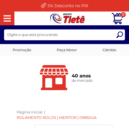
5%
Desconto no PIX
0
Promoção
Peça Motor
Câmbio
40 anos
de mercado
Página Inicial
|
ROLAMENTO ROLOS | MERITOR | 098504A