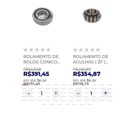
O DA
ROLAMENTO DE
ROLAMENTO DE
ROL
 |
ROLOS CONICOS
AGULHAS | ZF |
ROLOS
| ZF | 0501398217
0735298254
0735
R$543,68
R$492,87
R$44
R$391,45
R$354,87
R$3
em até
3
x
de
em até
3
x
de
em at
R$130,48
R$118,29
R$107