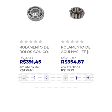
O DA
ROLAMENTO DE
ROLAMENTO DE
ROL
 |
ROLOS CONICOS
AGULHAS | ZF |
ROLOS
| ZF | 0501398217
0735298254
0735
R$543,68
R$492,87
R$44
R$391,45
R$354,87
R$3
em até
3
x
de
em até
3
x
de
em at
R$130,48
R$118,29
R$107