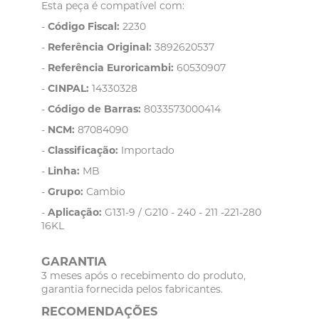
Esta peça é compatível com:
-
Código Fiscal:
2230
-
Referência Original:
3892620537
-
Referência Euroricambi:
60530907
-
CINPAL:
14330328
-
Código de Barras:
8033573000414
-
NCM:
87084090
-
Classificação:
Importado
-
Linha:
MB
-
Grupo:
Cambio
-
Aplicação:
G131-9 / G210 - 240 - 211 -221-280
16KL
GARANTIA
3 meses após o recebimento do produto,
garantia fornecida pelos fabricantes.
RECOMENDAÇÕES