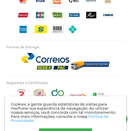
Formas de Entrega
Segurança e Certificação
Cookies: a gente guarda estatísticas de visitas para
melhorar sua experiência de navegação. Ao utilizar
nossos serviços, você concorda com tal monitoramento.
Para mais informações, consulte a nossa
Política de
Autopecas Tiete LTDA - CNPJ: 60.840.768/0001-03 | Rua Itajaí, 624 - Bairro Tietê |
Privacidade.
Londrina - PR | CEP: 86025-450 |
Mapa do site