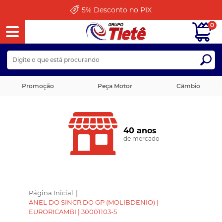
5%
Desconto no PIX
0
Promoção
Peça Motor
Câmbio
40 anos
de mercado
Página Inicial
|
ANEL DO SINCR.DO GP (MOLIBDENIO) |
EURORICAMBI | 30001103-5