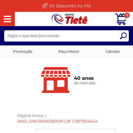
5%
Desconto no PIX
0
Promoção
Peça Motor
Câmbio
40 anos
de mercado
Página Inicial
|
ANEL SINCRONIZADOR | ZF | 1307304644