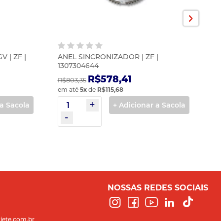
 | ZF |
ANEL SINCRONIZADOR | ZF |
1307304644
R$578,41
R$803,35
em até
5
x
de
R$115,68
 a Sacola
+ Adicionar a Sacola
NOSSAS REDES SOCIAIS
iete.com.br