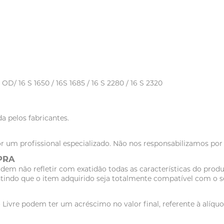
0 OD/ 16 S 1650 / 16S 1685 / 16 S 2280 / 16 S 2320
a pelos fabricantes.
r um profissional especializado. Não nos responsabilizamos po
PRA
dem não refletir com exatidão todas as características do pr
tindo que o item adquirido seja totalmente compatível com o se
vre podem ter um acréscimo no valor final, referente à alíquot