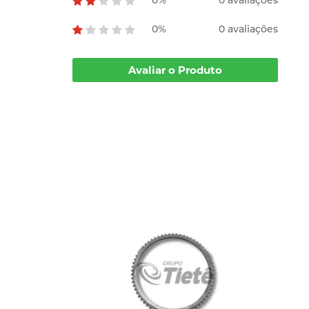
0%
0 avaliações
Avaliar o Produto
A
1
R$
em