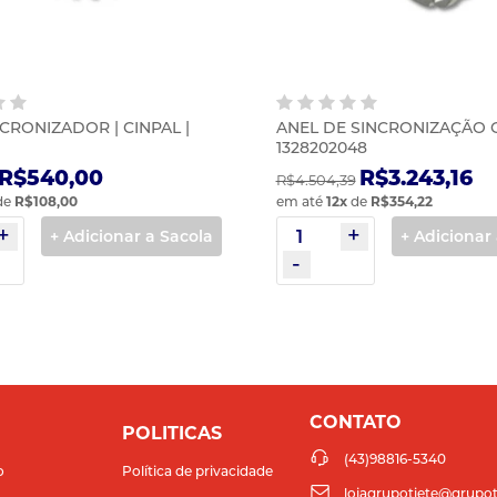
CRONIZADOR | CINPAL |
ANEL DE SINCRONIZAÇÃO GV
1328202048
R$540,00
R$3.243,16
R$4.504,39
de
R$108,00
em até
12
x
de
R$354,22
+ Adicionar a Sacola
+ Adicionar
CONTATO
POLITICAS
(43)98816-5340
o
Política de privacidade
lojagrupotiete@grupot