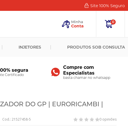
Site 100%
Seguro
Esqueceu
sua
Minha
0
Senha?
Conta
ENTRAR
INJETORES
PRODUTOS SOB CONSULTA
Novo
Cliente?
Cadastre-
se
Compre com
100% segura
Especialistas
CADASTRAR
e Certificado
basta chamar no whatsapp
ZADOR DO GP | EURORICAMBI |
Cod.: 21527458-5
0 opiniões