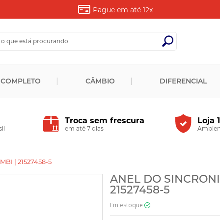
Pague em até
12x
 COMPLETO
CÂMBIO
DIFERENCIAL
Troca sem frescura
Loja 
il
em até 7 dias
Ambient
I | 21527458-5
ANEL DO SINCRONI
21527458-5
Em estoque