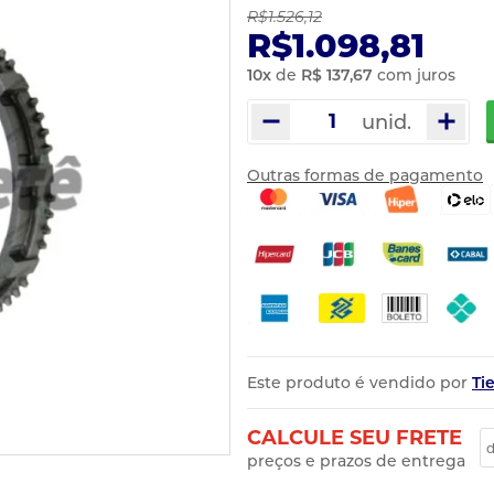
R$1.526,12
R$1.098,81
10
x
de
R$ 137,67
com juros
unid.
Outras formas de pagamento
Este produto é vendido por
Ti
CALCULE SEU FRETE
preços e prazos de entrega