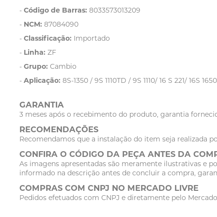
-
Código de Barras:
8033573013209
-
NCM:
87084090
-
Classificação:
Importado
-
Linha:
ZF
-
Grupo:
Cambio
-
Aplicação:
8S-1350 / 9S 1110TD / 9S 1110/ 16 S 221/ 16S 165
GARANTIA
3 meses após o recebimento do produto, garantia fornecid
RECOMENDAÇÕES
Recomendamos que a instalação do item seja realizada po
CONFIRA O CÓDIGO DA PEÇA ANTES DA COM
As imagens apresentadas são meramente ilustrativas e po
informado na descrição antes de concluir a compra, garan
COMPRAS COM CNPJ NO MERCADO LIVRE
Pedidos efetuados com CNPJ e diretamente pelo Mercado Li