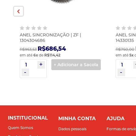
ANEL SINCRONIZAÇÃO | ZF |
ANEL SIN
1304304686
14330135
R$686,54
R$953,53
R$750,00
em até
6
x
de
R$114,42
em até
5
x
la
+ Adicionar a Sacola
INSTITUCIONAL
MINHA CONTA
AJUDA
Quem Somos
Dados pessoais
Formas de envi