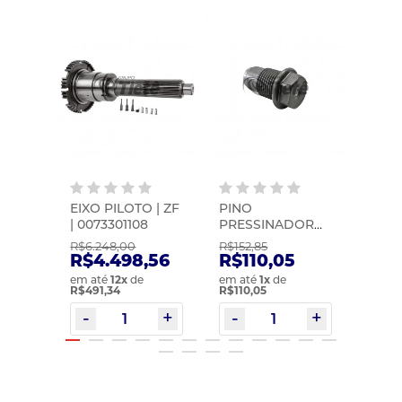
NO
EIXO PILOTO | ZF
PINO
PINO
IXA
| 0073301108
PRESSINADOR
PRE
 1770
BRANCO (MAIS
AZUL
R$6.248,00
R$152,85
R$124
PESADO) | MIC |
LEVE)
R$4.498,56
R$110,05
R$8
1882
em até
12
x
de
em até
1
x
de
em at
R$491,34
R$110,05
R$89,