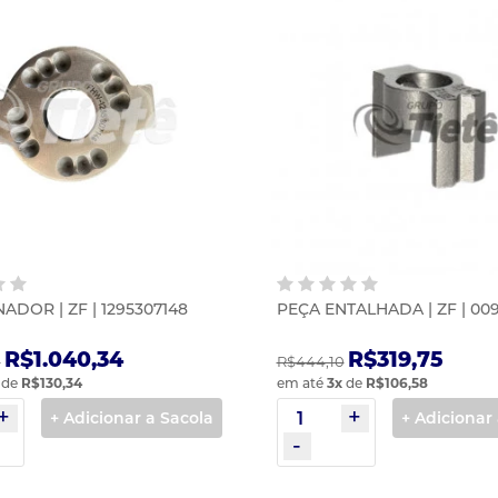
ADOR | ZF | 1295307148
PEÇA ENTALHADA | ZF | 009
R$1.040,34
R$319,75
1
R$444,10
de
R$130,34
em até
3
x
de
R$106,58
+ Adicionar a Sacola
+ Adicionar