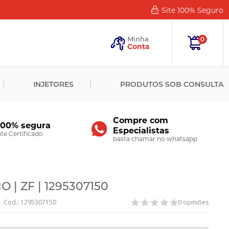
Site 100%
Seguro
Esqueceu
sua
Minha
0
Senha?
Conta
ENTRAR
INJETORES
PRODUTOS SOB CONSULTA
Novo
Cliente?
Cadastre-
se
Compre com
100% segura
Especialistas
CADASTRAR
e Certificado
basta chamar no whatsapp
 | ZF | 1295307150
Cod.: 1295307150
0 opiniões