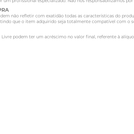
r um profissional especializado. Não nos responsabilizamos po
PRA
dem não refletir com exatidão todas as características do pr
tindo que o item adquirido seja totalmente compatível com o se
vre podem ter um acréscimo no valor final, referente à alíquot