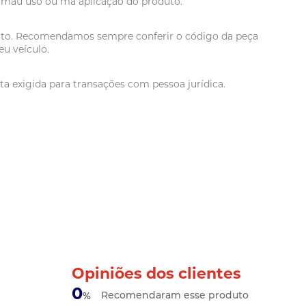
r mau uso ou má aplicação do produto.
oduto. Recomendamos sempre conferir o código da peça
u veículo.
a exigida para transações com pessoa jurídica.
Opiniões dos clientes
0
Recomendaram esse produto
%