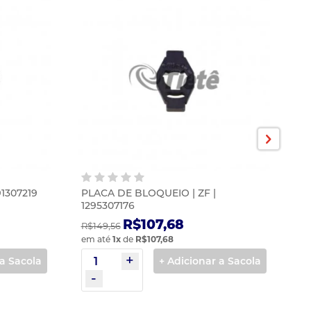
1307219
PLACA DE BLOQUEIO | ZF |
C
1295307176
P
R$107,68
R$149,56
R$
em até
1
x
de
R$107,68
em
 a Sacola
+ Adicionar a Sacola