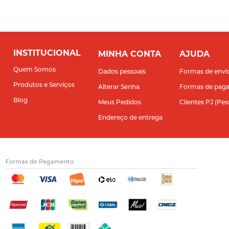
INSTITUCIONAL
MINHA CONTA
AJUDA
Quem Somos
Dados pessoais
Formas de envi
Produtos e Serviços
Alterar Senha
Formas de pag
Blog
Meus Pedidos
Clientes PJ (Pes
Endereço de entrega
Formas de Pagamento