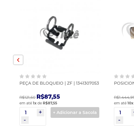
2
PEÇA DE BLOQUEIO | ZF | 1341307053
POSICION
R$87,55
R$121,60
R$1.444,9
em até
1
x
de
R$87,55
em até
10
x
la
+ Adicionar a Sacola