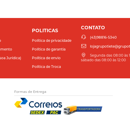
CONTATO
POLITICAS
(43)98816-5340
o
Política de privacidade
lojagrupotiete@grupot
amento
Política de garantia
Segunda das 08:00 às 11
soa Jurídica)
Política de envio
sábado das 08:00 às 12:00
Política de Troca
Formas de Entrega