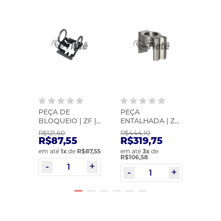
PEÇA DE
PEÇA
PLAC
 |
BLOQUEIO | ZF |
ENTALHADA | ZF
BLOQ
452
1341307053
| 0091307219
1295
R$121,60
R$444,10
R$149
3
R$87,55
R$319,75
R$1
em até
1
x
de
R$87,55
em até
3
x
de
em at
R$106,58
R$107