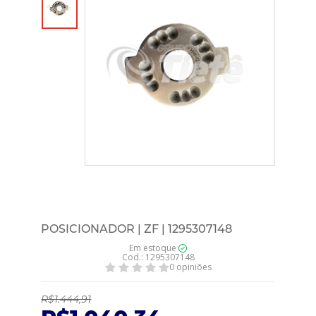
POSICIONADOR | ZF | 1295307148
Em estoque
Cod.: 1295307148
0 opiniões
R$1.444,91