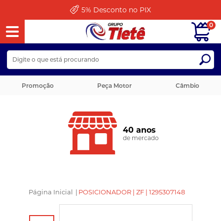
5%
Desconto no PIX
0
Promoção
Peça Motor
Câmbio
40 anos
de mercado
Página Inicial
|
POSICIONADOR | ZF | 1295307148