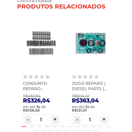
Confira nossos
PRODUTOS RELACIONADOS
CONJUNTO
JOGO REPARO |
JOG
M |
REPARO
DIESEL PARTS |
16S 2
2029
PRESSIONADOR |
1250298851DP
PART
R$452,84
R$504,22
R$993
ZF | 1295198402
1315
0
R$326,04
R$363,04
R$7
em até
3
x
de
em até
3
x
de
em at
R$108,68
R$121,01
R$119