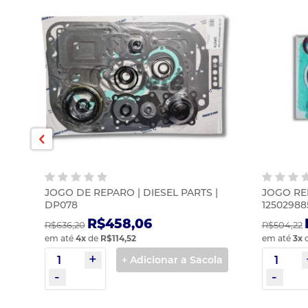
JOGO DE REPARO | DIESEL PARTS |
JOGO REP
DP078
12502988
R$458,06
R$636,20
R$504,22
em até
4
x
de
R$114,52
em até
3
x
la
+ Adicionar a Sacola