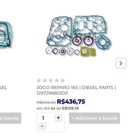
SEL
JOGO REPARO 16S | DIESEL PARTS |
J
1297298801DP
D
R$436,75
R$606,60
R$
em até
4
x
de
R$109,19
em
 a Sacola
+ Adicionar a Sacola