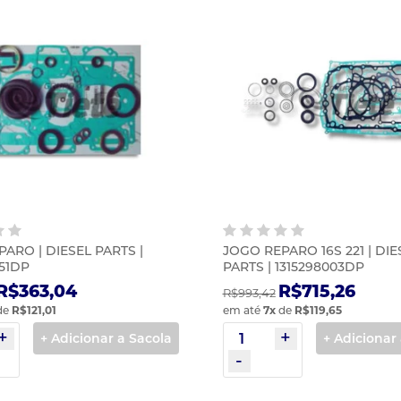
ARO | DIESEL PARTS |
JOGO REPARO 16S 221 | DIE
51DP
PARTS | 1315298003DP
R$363,04
R$715,26
R$993,42
de
R$121,01
em até
7
x
de
R$119,65
+ Adicionar a Sacola
+ Adicionar