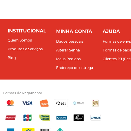
INSTITUCIONAL
MINHA CONTA
AJUDA
Quem Somos
Dados pessoais
Formas de envi
Produtos e Serviços
Alterar Senha
Formas de pag
Blog
Meus Pedidos
Clientes PJ (Pes
Endereço de entrega
Formas de Pagamento