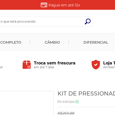
Pague em até
12x
 COMPLETO
CÂMBIO
DIFERENCIAL
Troca sem frescura
Loja 
il
em até 7 dias
Ambient
KIT DE PRESSIONADO
Em estoque
R$269,88