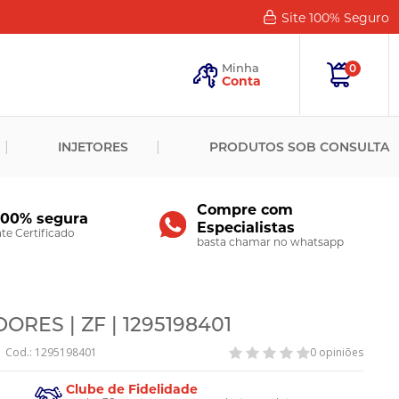
Site 100%
Seguro
Esqueceu
sua
Minha
0
Senha?
Conta
ENTRAR
INJETORES
PRODUTOS SOB CONSULTA
Novo
Cliente?
Cadastre-
se
Compre com
100% segura
Especialistas
CADASTRAR
e Certificado
basta chamar no whatsapp
RES | ZF | 1295198401
Cod.: 1295198401
0 opiniões
Clube de Fidelidade