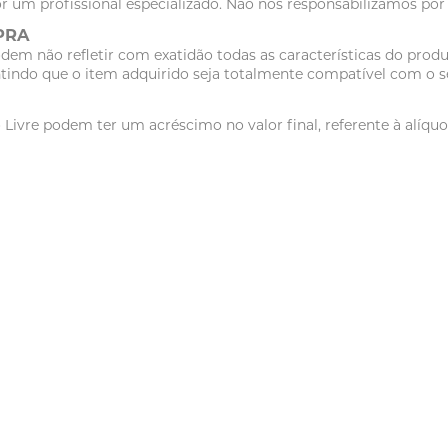
r um profissional especializado. Não nos responsabilizamos po
PRA
dem não refletir com exatidão todas as características do pr
tindo que o item adquirido seja totalmente compatível com o se
vre podem ter um acréscimo no valor final, referente à alíquot