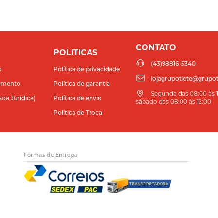
CONTATO
POLITICAS
(43)98816-5340
o
Política de privacidade
lojagrupotiete@grupot
amento
Política de garantia
Segunda das 08:00 às 11
soa Jurídica)
Política de envio
sábado das 08:00 às 12:00
Política de Troca
Formas de Entrega