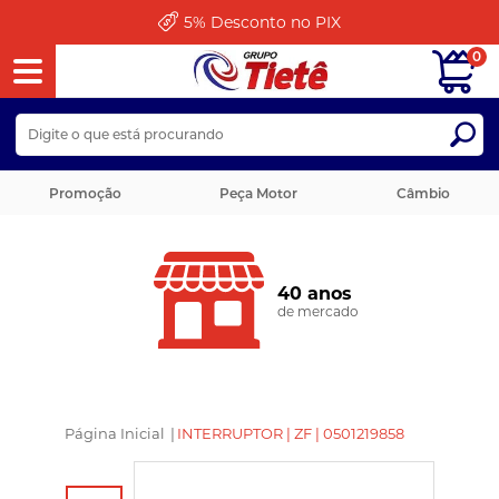
5%
Desconto no PIX
0
Promoção
Peça Motor
Câmbio
40 anos
de mercado
Página Inicial
|
INTERRUPTOR | ZF | 0501219858