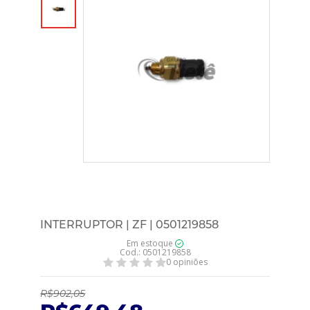
INTERRUPTOR | ZF | 0501219858
Em estoque
Cod.: 0501219858
0 opiniões
R$902,05