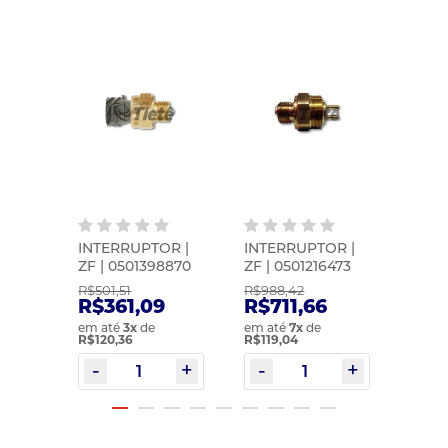
O
INTERRUPTOR |
INTERRUPTOR |
INTE
R |
ZF | 0501398870
ZF | 0501216473
ZF | 
2043
R$501,51
R$988,42
R$70
0
R$361,09
R$711,66
R$5
em até
3
x
de
em até
7
x
de
em at
R$120,36
R$119,04
R$102