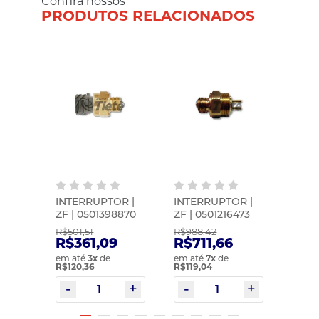
Confira nossos
PRODUTOS RELACIONADOS
O
INTERRUPTOR |
INTERRUPTOR |
INTE
R |
ZF | 0501398870
ZF | 0501216473
ZF | 
2043
R$501,51
R$988,42
R$70
0
R$361,09
R$711,66
R$5
em até
3
x
de
em até
7
x
de
em at
R$120,36
R$119,04
R$102