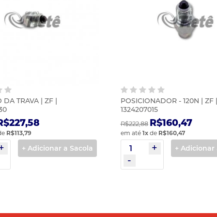
DA TRAVA | ZF |
POSICIONADOR - 120N | ZF 
30
1324207015
R$227,58
R$160,47
R$222,88
de
R$113,79
em até
1
x
de
R$160,47
+ Adicionar a Sacola
+ Adicionar