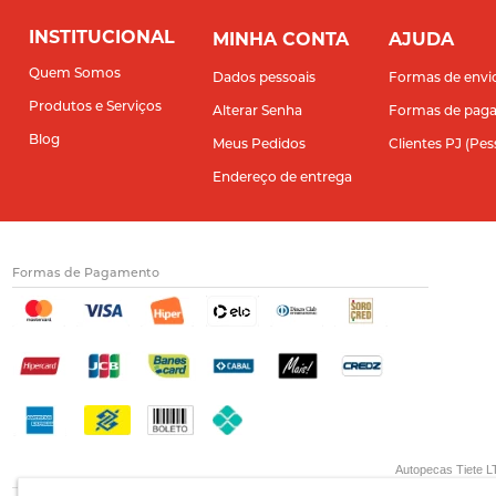
INSTITUCIONAL
MINHA CONTA
AJUDA
Quem Somos
Dados pessoais
Formas de envi
Produtos e Serviços
Alterar Senha
Formas de pag
Blog
Meus Pedidos
Clientes PJ (Pes
Endereço de entrega
Formas de Pagamento
Autopecas Tiete LT