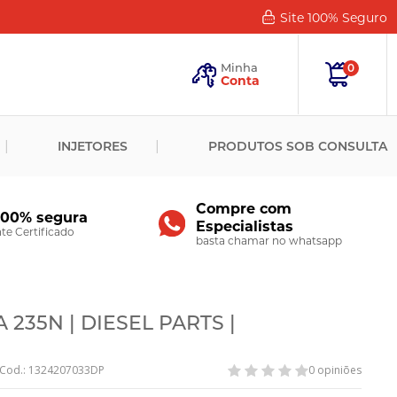
Site 100%
Seguro
Esqueceu
sua
Minha
0
Senha?
Conta
ENTRAR
INJETORES
PRODUTOS SOB CONSULTA
Novo
Cliente?
Cadastre-
se
Compre com
100% segura
Especialistas
CADASTRAR
e Certificado
basta chamar no whatsapp
235N | DIESEL PARTS |
Cod.: 1324207033DP
0 opiniões