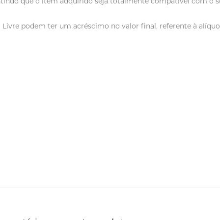
tindo que o item adquirido seja totalmente compatível com o se
vre podem ter um acréscimo no valor final, referente à alíquot