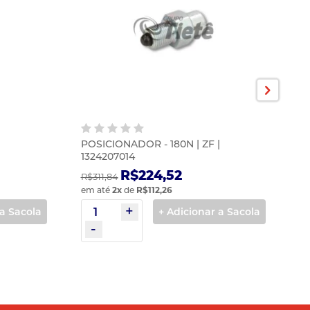
|
POSICIONADOR - 180N | ZF |
A
1324207014
0
R$224,52
R$311,84
R$
em até
2
x
de
R$112,26
em
 a Sacola
+ Adicionar a Sacola