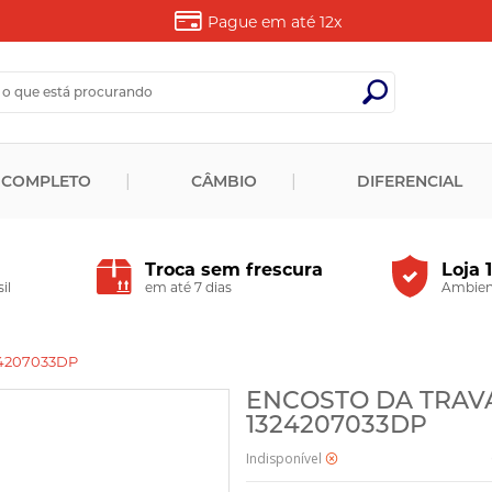
Pague em até
12x
 COMPLETO
CÂMBIO
DIFERENCIAL
Troca sem frescura
Loja 
il
em até 7 dias
Ambient
24207033DP
ENCOSTO DA TRAVA 
1324207033DP
Indisponível