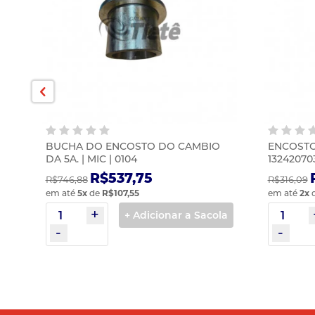
BUCHA DO ENCOSTO DO CAMBIO
ENCOSTO 
DA 5A. | MIC | 0104
13242070
R$537,75
R$746,88
R$316,09
em até
5
x
de
R$107,55
em até
2
x
la
+ Adicionar a Sacola