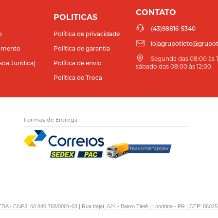
CONTATO
POLITICAS
(43)98816-5340
o
Política de privacidade
lojagrupotiete@grupot
amento
Política de garantia
Segunda das 08:00 às 11
soa Jurídica)
Política de envio
sábado das 08:00 às 12:00
Política de Troca
Formas de Entrega
DA - CNPJ: 60.840.768/0001-03 | Rua Itajaí, 624 - Bairro Tietê | Londrina - PR | CEP: 86025