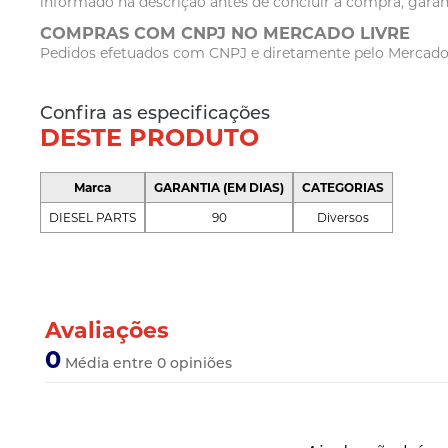
informado na descrição antes de concluir a compra, garan
COMPRAS COM CNPJ NO MERCADO LIVRE
Pedidos efetuados com CNPJ e diretamente pelo Mercado Li
Confira as especificações
DESTE PRODUTO
Marca
GARANTIA (EM DIAS)
CATEGORIAS
DIESEL PARTS
90
Diversos
Avaliações
0
Média entre 0 opiniões