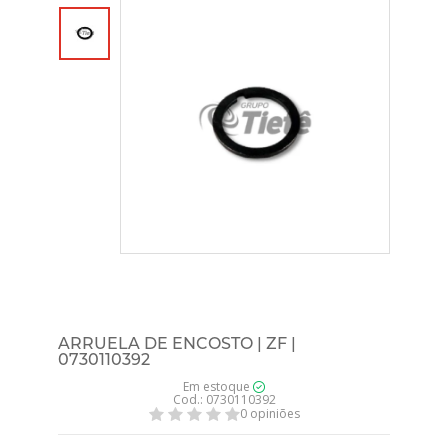
ARRUELA DE ENCOSTO | ZF |
0730110392
Em estoque
Cod.: 0730110392
0 opiniões