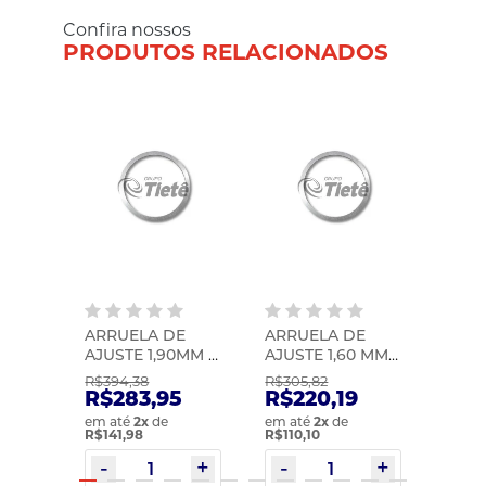
Confira nossos
PRODUTOS RELACIONADOS
E
ARRUELA DE
ARRUELA DE
ARRU
O
AJUSTE 1,90MM |
AJUSTE 1,60 MM |
AJUST
70) |
ZF | 0730105767
ZF | 0730004830
0730
R$394,38
R$305,82
R$389
R$283,95
R$220,19
R$2
em até
2
x
de
em até
2
x
de
em at
R$141,98
R$110,10
R$140