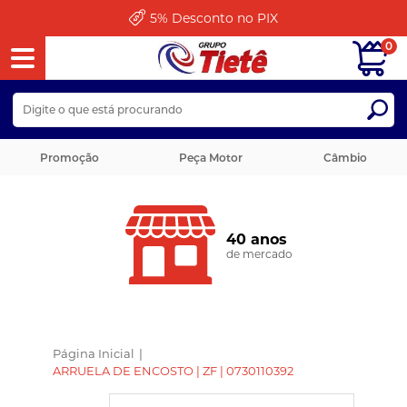
5%
Desconto no PIX
0
Promoção
Peça Motor
Câmbio
40 anos
de mercado
Página Inicial
|
ARRUELA DE ENCOSTO | ZF | 0730110392