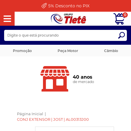
5%
Desconto no PIX
0
Promoção
Peça Motor
Câmbio
40 anos
de mercado
Página Inicial
|
CONJ EXTENSOR | JOST | AL00313J00