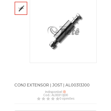
CONJ EXTENSOR | JOST | AL00313J00
Indisponível
Cod.: AL00313J00
0 opiniões