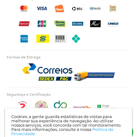
Formas de Entrega
Segurança e Certificação
Cookies: a gente guarda estatísticas de visitas para
melhorar sua experiência de navegação. Ao utilizar
nossos serviços, você concorda com tal monitoramento.
Para mais informações, consulte a nossa
Política de
Autopecas Tiete LTDA - CNPJ: 60.840.768/0001-03 | Rua Itajaí, 624 - Bairro Tietê |
Privacidade.
Londrina - PR | CEP: 86025-450 |
Mapa do site