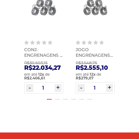
DE
CONJ.
JOGO
KIT
IC |
ENGRENAGENS |
ENGRENAGENS
SINC
ZF | 1312232014
PLANETÁRIAS |
1ª/2
R$30.603,15
R$3.548,75
R$3.2
ZF | 1358232016
ZF | 
2
R$22.034,27
R$2.555,10
R$2
em até
12
x
de
em até
12
x
de
em at
R$2.406,61
R$279,07
R$251