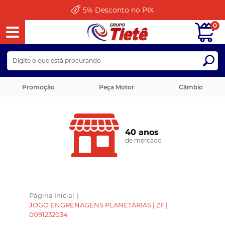
5%
Desconto no PIX
0
Promoção
Peça Motor
Câmbio
40 anos
de mercado
Página Inicial
|
JOGO ENGRENAGENS PLANETÁRIAS | ZF |
0091232034