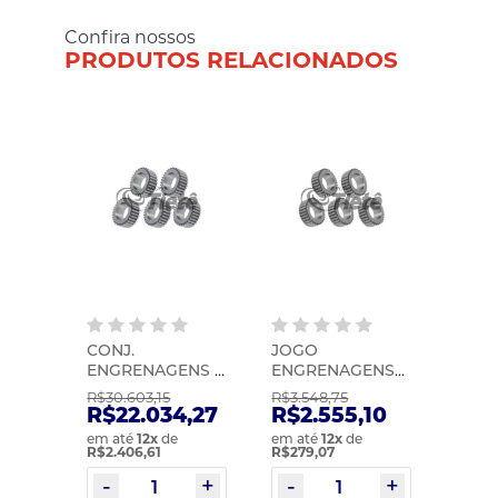
Confira nossos
PRODUTOS RELACIONADOS
DE
CONJ.
JOGO
KIT
IC |
ENGRENAGENS |
ENGRENAGENS
SINC
ZF | 1312232014
PLANETÁRIAS |
1ª/2
R$30.603,15
R$3.548,75
R$3.2
ZF | 1358232016
ZF | 
2
R$22.034,27
R$2.555,10
R$2
em até
12
x
de
em até
12
x
de
em at
R$2.406,61
R$279,07
R$251