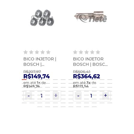
R |
BICO INJETOR |
BICO INJETOR
BICO
BOSCH |
BOSCH | BOSCH |
BOSC
F000430904
0433171676
0433
R$207,97
R$506,41
R$508
3
R$149,74
R$364,62
R$3
em até
1
x
de
em até
3
x
de
em at
R$149,74
R$121,54
R$122