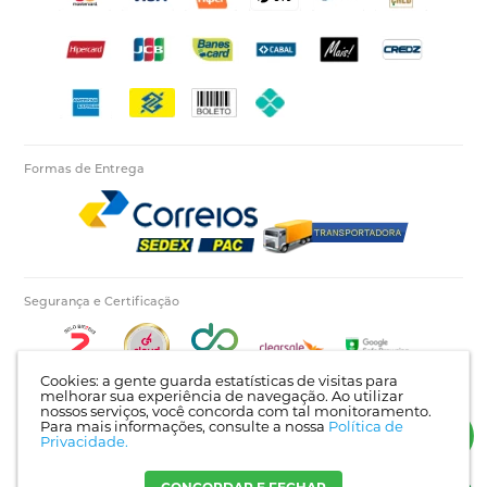
Formas de Entrega
Segurança e Certificação
Cookies: a gente guarda estatísticas de visitas para
melhorar sua experiência de navegação. Ao utilizar
nossos serviços, você concorda com tal monitoramento.
Para mais informações, consulte a nossa
Política de
Autopecas Tiete LTDA - CNPJ: 60.840.768/0001-03 | Rua Itajaí, 624 - Bairro Tietê |
Privacidade.
Londrina - PR | CEP: 86025-450 |
Mapa do site