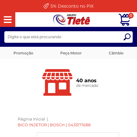
5%
Desconto no PIX
0
Promoção
Peça Motor
Câmbio
40 anos
de mercado
Página Inicial
|
BICO INJETOR | BOSCH | 0433171688