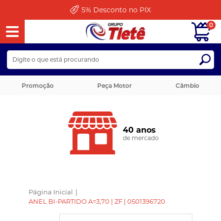
5%
Desconto no PIX
0
Promoção
Peça Motor
Câmbio
40 anos
de mercado
Página Inicial
|
ANEL BI-PARTIDO A=3,70 | ZF | 0501396720