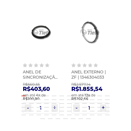
 ZF |
ANEL DE
ANEL EXTERNO |
ANEL
SINCRONIZAÇÃO
ZF | 1346304033
ZF |
| ZF | 0501221536
R$560,55
R$2.577,14
R$1.5
R$403,60
R$1.855,54
R$1
em até
4
x
de
em até
12
x
de
em at
R$100,90
R$202,66
R$133