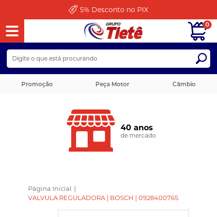
5%
Desconto no PIX
0
Promoção
Peça Motor
Câmbio
40 anos
de mercado
Página Inicial
|
VALVULA REGULADORA | BOSCH | 0928400765