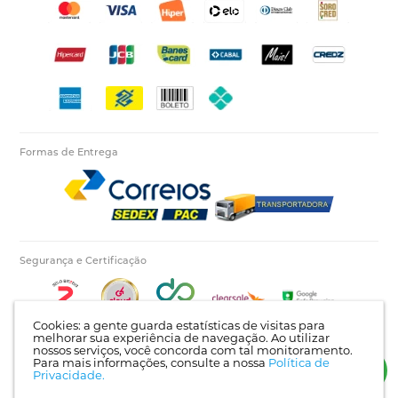
Formas de Entrega
Segurança e Certificação
Cookies: a gente guarda estatísticas de visitas para
melhorar sua experiência de navegação. Ao utilizar
nossos serviços, você concorda com tal monitoramento.
Para mais informações, consulte a nossa
Política de
Autopecas Tiete LTDA - CNPJ: 60.840.768/0001-03 | Rua Itajaí, 624 - Bairro Tietê |
Privacidade.
Londrina - PR | CEP: 86025-450 |
Mapa do site