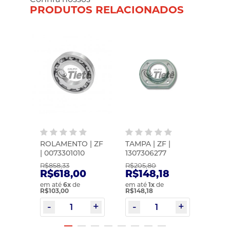
PRODUTOS RELACIONADOS
SINO
ROLAMENTO | ZF
TAMPA | ZF |
TAMP
| 0073301010
1307306277
MUDA
O
1341
R$858,33
R$205,80
R$751
HL5Z
87
R$618,00
R$148,18
R$5
em até
6
x
de
em até
1
x
de
em at
R$103,00
R$148,18
R$108