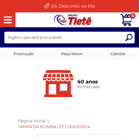
5%
Desconto no PIX
0
Promoção
Peça Motor
Câmbio
40 anos
de mercado
Página Inicial
|
TAMPA DA BOMBA | ZF | 1324303014