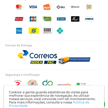
Formas de Entrega
Segurança e Certificação
Cookies: a gente guarda estatísticas de visitas para
melhorar sua experiência de navegação. Ao utilizar
nossos serviços, você concorda com tal monitoramento.
Para mais informações, consulte a nossa
Política de
Autopecas Tiete LTDA - CNPJ: 60.840.768/0001-03 | Rua Itajaí, 624 - Bairro Tietê |
Privacidade.
Londrina - PR | CEP: 86025-450 |
Mapa do site