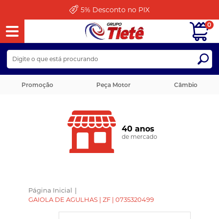
5%
Desconto no PIX
0
Promoção
Peça Motor
Câmbio
40 anos
de mercado
Página Inicial
|
GAIOLA DE AGULHAS | ZF | 0735320499