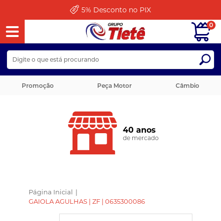
5%
Desconto no PIX
0
Promoção
Peça Motor
Câmbio
40 anos
de mercado
Página Inicial
|
GAIOLA AGULHAS | ZF | 0635300086